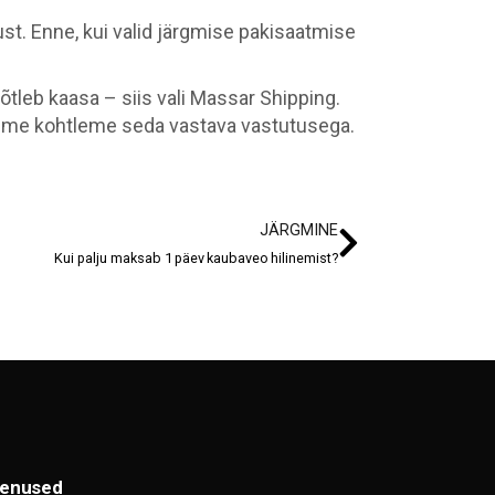
. Enne, kui valid järgmise pakisaatmise
mõtleb kaasa – siis vali Massar Shipping.
 ja me kohtleme seda vastava vastutusega.
JÄRGMINE
Kui palju maksab 1 päev kaubaveo hilinemist?
enused