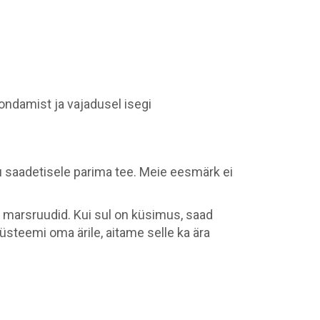
ondamist ja vajadusel isegi
inu saadetisele parima tee. Meie eesmärk ei
ed marsruudid. Kui sul on küsimus, saad
steemi oma ärile, aitame selle ka ära