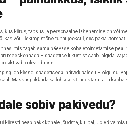
e
es, kus kiirus, täpsus ja personaalne lähenemine on võtme
i kas või lillekimp mõne tunni jooksul, siis pakiautomaat 
linnas, mis tagab sama päevase kohaletoimetamise pealin
sari meeskonnaga – saadetise liikumist saab jälgida, vaj
 kontaktivaba üleandmine.
ping iga kliendi saadetisega individuaalselt – olgu sul va
s saab Massar pakkuda ka lühiajalist ladustamist ja kaub
.
ndale sobiv pakivedu?
kui kiiresti peab pakk kohale jõudma, kui palju oled valmi