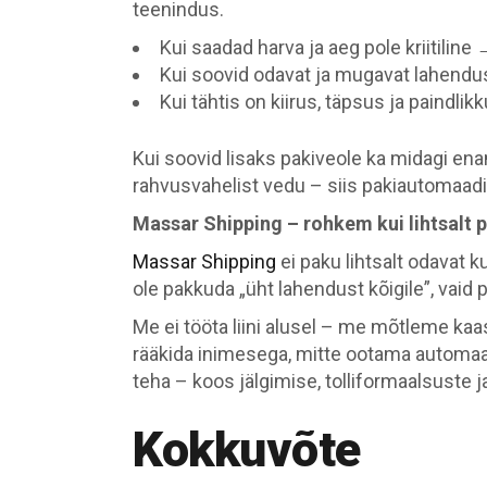
teenindus.
Kui saadad harva ja aeg pole kriitiline
Kui soovid odavat ja mugavat lahend
Kui tähtis on kiirus, täpsus ja paindli
Kui soovid lisaks pakiveole ka midagi en
rahvusvahelist vedu – siis pakiautomaadid 
Massar Shipping – rohkem kui lihtsalt 
Massar Shipping
ei paku lihtsalt odavat k
ole pakkuda „üht lahendust kõigile”, vaid 
Me ei tööta liini alusel – me mõtleme kaas
rääkida inimesega, mitte ootama automaat
teha – koos jälgimise, tolliformaalsuste 
Kokkuvõte