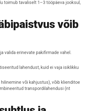
u toimub tavaliselt 1–3 tööpäeva jooksul,
äbipaistvus võib
ja valida erinevate pakifirmade vahel.
seeritud lahendust, kuid ei vaja isiklikku
 hilinemine või kahjustus), võib klienditoe
ombineeritud transpordilahendusi (nt
suhtlus ja