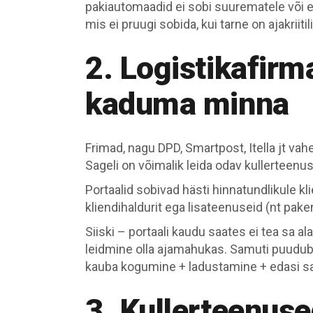
pakiautomaadid ei sobi suurematele või e
mis ei pruugi sobida, kui tarne on ajakriitil
2. Logistikafirm
kaduma minna
Frimad, nagu DPD, Smartpost, Itella jt vah
Sageli on võimalik leida odav kullerteenu
Portaalid sobivad hästi hinnatundlikule kl
kliendihaldurit ega lisateenuseid (nt pake
Siiski – portaali kaudu saates ei tea sa al
leidmine olla ajamahukas. Samuti puudub 
kauba kogumine + ladustamine + edasi s
3. Kullerteenused