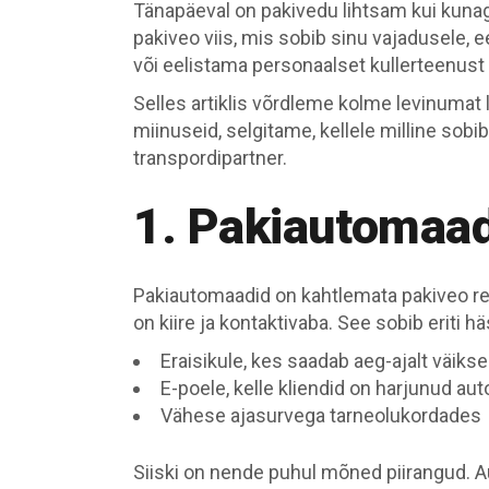
Tänapäeval on pakivedu lihtsam kui kunag
pakiveo viis, mis sobib sinu vajadusele, 
või eelistama personaalset kullerteenust 
Selles artiklis võrdleme kolme levinumat
miinuseid, selgitame, kellele milline sobi
transpordipartner.
1. Pakiautomaa
Pakiautomaadid on kahtlemata pakiveo rev
on kiire ja kontaktivaba. See sobib eriti häs
Eraisikule, kes saadab aeg-ajalt väik
E-poele, kelle kliendid on harjunud a
Vähese ajasurvega tarneolukordades
Siiski on nende puhul mõned piirangud. Au