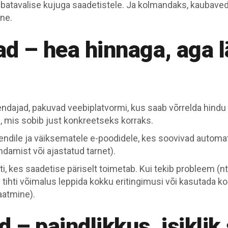
batavalise kujuga saadetistele. Ja kolmandaks, kaubaved
ine.
ad – hea hinnaga, aga l
endajad, pakuvad veebiplatvormi, kus saab võrrelda hindu 
s, mis sobib just konkreetseks korraks.
iendile ja väiksematele e-poodidele, kes soovivad automati
ndamist või ajastatud tarnet).
ati, kes saadetise päriselt toimetab. Kui tekib probleem (nt
tihti võimalus leppida kokku eritingimusi või kasutada k
aatmine).
 – paindlikkus, isiklik 