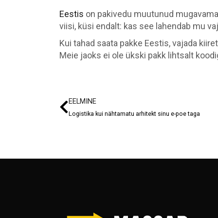
Eestis
on pakivedu muutunud mugavamaks k
viisi, küsi endalt: kas see lahendab mu va
Kui tahad saata pakke Eestis, vajada kiiret
Meie jaoks ei ole ükski pakk lihtsalt koo
EELMINE
Logistika kui nähtamatu arhitekt sinu e-poe taga