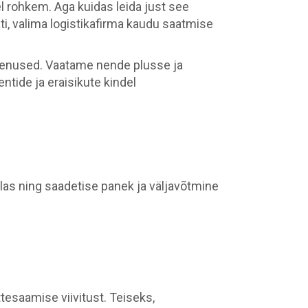
l rohkem. Aga kuidas leida just see
ti, valima logistikafirma kaudu saatmise
rteenused. Vaatame nende plusse ja
entide ja eraisikute kindel
las ning saadetise panek ja väljavõtmine
tesaamise viivitust. Teiseks,