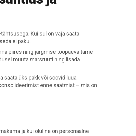
tähtsusega. Kui sul on vaja saata
seda ei paku.
na piires ning järgmise tööpäeva tarne
adusel muuta marsruuti ning lisada
ja saata üks pakk või soovid luua
a konsolideerimist enne saatmist – mis on
s maksma ja kui oluline on personaalne