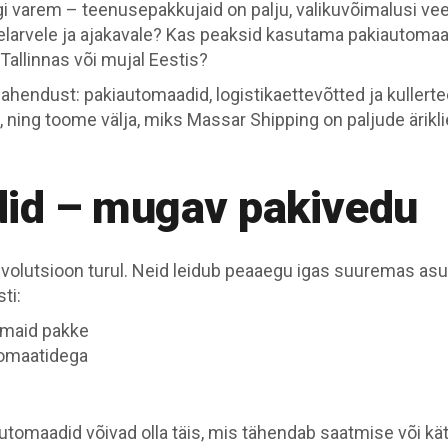
i varem – teenusepakkujaid on palju, valikuvõimalusi vee
eelarvele ja ajakavale? Kas peaksid kasutama pakiautomaa
Tallinnas või mujal Eestis?
 lahendust: pakiautomaadid, logistikaettevõtted ja kulle
b, ning toome välja, miks Massar Shipping on paljude ärikli
did – mugav pakivedu
olutsioon turul. Neid leidub peaaegu igas suuremas asu
ti:
semaid pakke
utomaatidega
tomaadid võivad olla täis, mis tähendab saatmise või kät