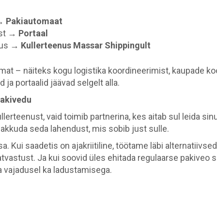
 →
Pakiautomaat
ust →
Portaal
kkus →
Kullerteenus Massar Shippingult
amat – näiteks kogu logistika koordineerimist, kaupade ko
ja portaalid jäävad selgelt alla.
pakivedu
ullerteenust, vaid toimib partnerina, kes aitab sul leida s
pakkuda seda lahendust, mis sobib just sulle.
a. Kui saadetis on ajakriitiline, töötame läbi alternatiivs
vastust. Ja kui soovid üles ehitada regulaarse pakiveo sü
ja vajadusel ka ladustamisega.