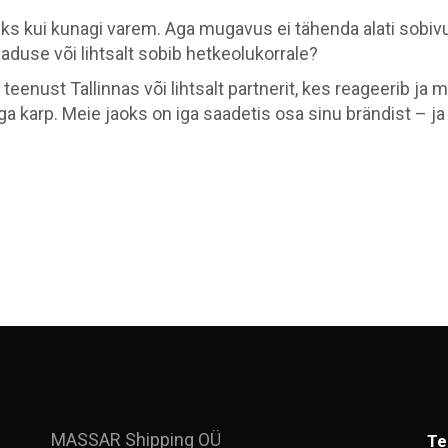
ui kunagi varem. Aga mugavus ei tähenda alati sobivust
jaduse või lihtsalt sobib hetkeolukorrale?
 teenust Tallinnas või lihtsalt partnerit, kes reageerib ja 
diga karp. Meie jaoks on iga saadetis osa sinu brändist –
MASSAR Shipping OÜ
Te