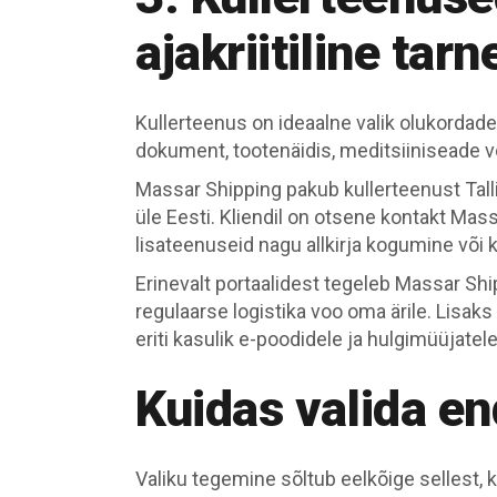
ajakriitiline tarn
Kullerteenus on ideaalne valik olukordad
dokument, tootenäidis, meditsiiniseade võ
Massar Shipping pakub kullerteenust Tal
üle Eesti. Kliendil on otsene kontakt Mas
lisateenuseid nagu allkirja kogumine või
Erinevalt portaalidest tegeleb Massar Ship
regulaarse logistika voo oma ärile. Lisak
eriti kasulik e-poodidele ja hulgimüüjatele
Kuidas valida e
Valiku tegemine sõltub eelkõige sellest, 